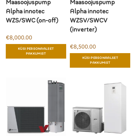
Maasoojuspump
Maasoojuspump
Alpha innotec
Alpha innotec
WZS/SWC (on-off)
WZSV/SWCV
(inverter)
€
8,000.00
€
8,500.00
KÜSI PERSONAALSET
PAKKUMIST
KÜSI PERSONAALSET
PAKKUMIST